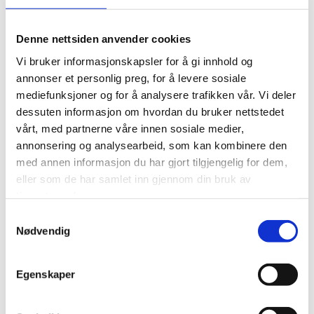
Denne nettsiden anvender cookies
Åpningstider
Vi bruker informasjonskapsler for å gi innhold og
annonser et personlig preg, for å levere sosiale
Ma. - Fr.
09:00 - 16:00
mediefunksjoner og for å analysere trafikken vår. Vi deler
Lø. - Sø.
Stengt
dessuten informasjon om hvordan du bruker nettstedet
vårt, med partnerne våre innen sosiale medier,
annonsering og analysearbeid, som kan kombinere den
Kontakt oss
med annen informasjon du har gjort tilgjengelig for dem,
eller som de har samlet inn gjennom din bruk av
Navn*
tjenestene deres.
Samtykkevalg
Nødvendig
Etternavn*
Egenskaper