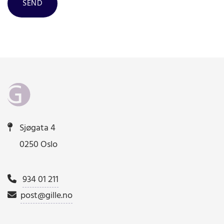
Sjøgata 4

0250 Oslo
934 01 211

post@gille.no
