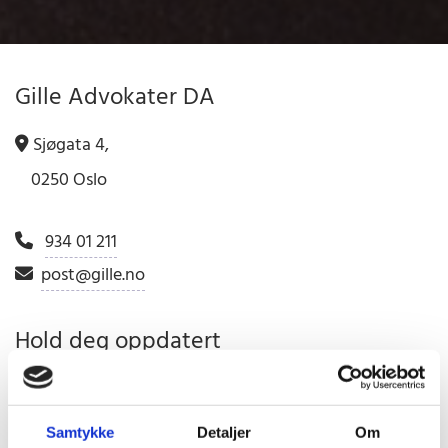
Gille Advokater DA
Sjøgata 4,

0250 Oslo
934 01 211

post@gille.no

Hold deg oppdatert
Følg oss på sosiale medier og ta gjerne kontakt.
Samtykke
Detaljer
Om