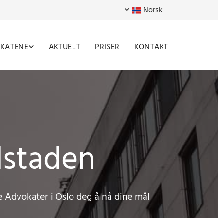
Norsk
KATENE
AKTUELT
PRISER
KONTAKT
dstaden
le Advokater i Oslo deg å nå dine mål