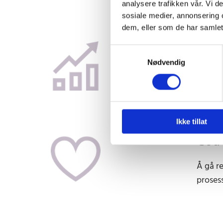
analysere trafikken vår. Vi 
sosiale medier, annonsering 
dem, eller som de har samlet
Grun
Samtykkevalg
Nødvendig
Som med
innhent
Ikke tillat
God 
Å gå re
prosess