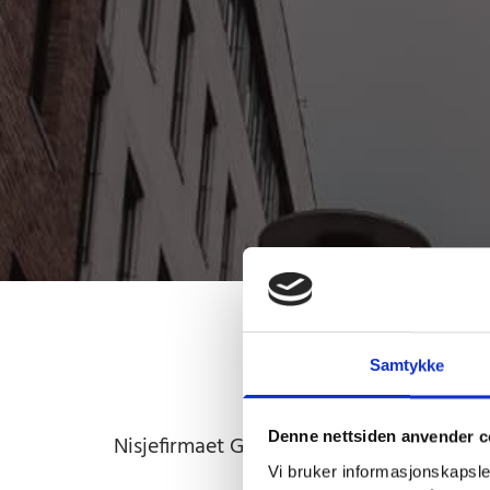
Samtykke
Jur
Denne nettsiden anvender c
Nisjefirmaet Gille Advokater DA består 
IT, entreprise, o
Vi bruker informasjonskapsler