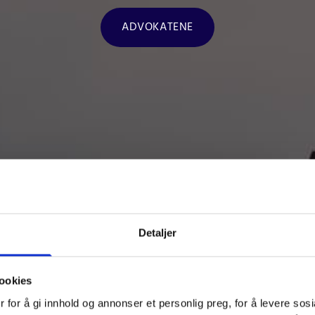
ADVOKATENE
Detaljer
idisk bistand for bedrifter siden 
ookies
av meget erfarne advokater med høy grad av spesialise
ffshore og offentlige anskaffelser. Selskapet ble etable
 for å gi innhold og annonser et personlig preg, for å levere sos