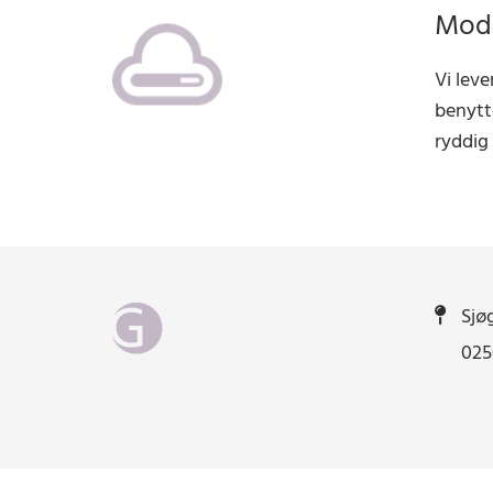
Mod
Vi leve
benytt
ryddig 
Sjøg

0250