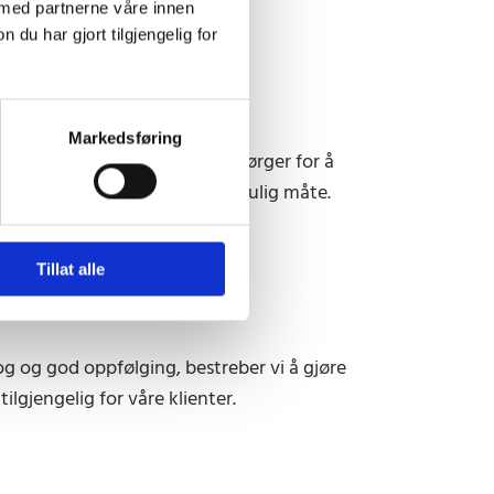
 med partnerne våre innen
u har gjort tilgjengelig for
Markedsføring
nsket resultat i en sak. Vi sørger for å
or å representere deg på best mulig måte.
Tillat alle
og og god oppfølging, bestreber vi å gjøre
ilgjengelig for våre klienter.