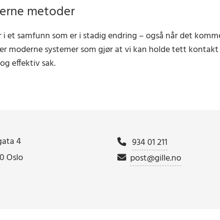
erne metoder
r i et samfunn som er i stadig endring – også når det komme
er moderne systemer som gjør at vi kan holde tett kontakt 
og effektiv sak.
ata 4
934 01 211

 Oslo
post@gille.no
