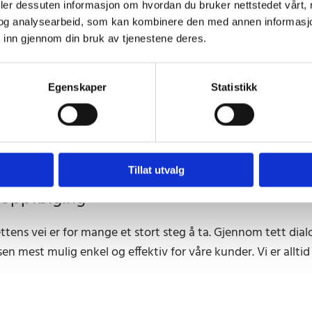
deler dessuten informasjon om hvordan du bruker nettstedet vårt,
og analysearbeid, som kan kombinere den med annen informasjon d
 inn gjennom din bruk av tjenestene deres.
dig forarbeid
Egenskaper
Statistikk
 mye annet, er godt forarbeid helt avgjørende for å oppnå ø
e alt som finnes av informasjon, slik at vi er godt rustet f
Tillat utvalg
oppfølging
ttens vei er for mange et stort steg å ta. Gjennom tett dial
en mest mulig enkel og effektiv for våre kunder. Vi er alltid t