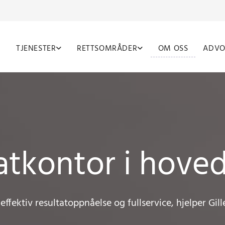
TJENESTER
RETTSOMRÅDER
OM OSS
ADVO
tkontor i hove
ffektiv resultatoppnåelse og fullservice, hjelper Gil