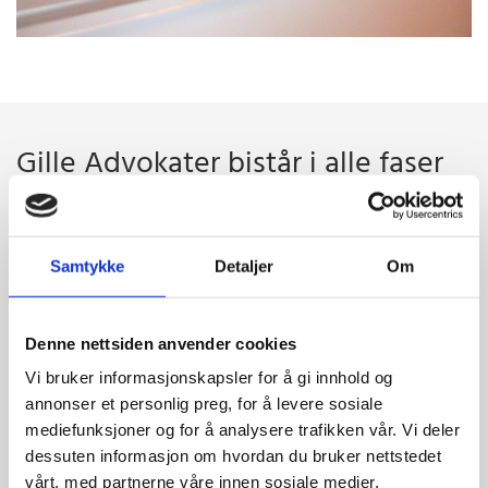
Gille Advokater bistår i alle faser
av anskaffelsesprosessen,
herunder:
Samtykke
Detaljer
Om
Offentlige oppdragsgivere
Denne nettsiden anvender cookies
Planlegging av anskaffelsen - definering av behov
Vi bruker informasjonskapsler for å gi innhold og
Valg av anskaffelsesprosedyre
annonser et personlig preg, for å levere sosiale
mediefunksjoner og for å analysere trafikken vår. Vi deler
Utarbeidelse/kvalitetssikring av
dessuten informasjon om hvordan du bruker nettstedet
konkurransegrunnlag
vårt, med partnerne våre innen sosiale medier,