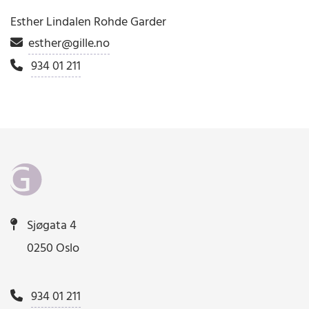
Esther Lindalen Rohde Garder
esther@gille.no

934 01 211

Sjøgata 4

0250 Oslo
934 01 211
