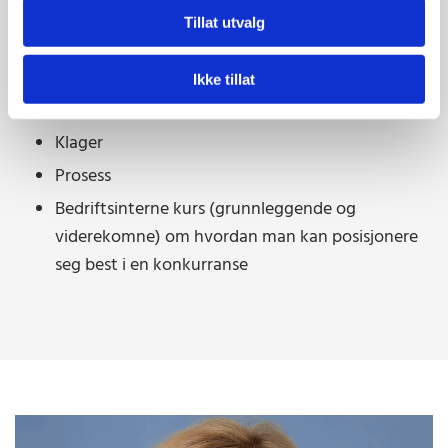
foreligger forhold som kan føre til avvisning fra
Tillat utvalg
konkurransen
Gjennomgang av forbehold
Ikke tillat
Forhandlinger
Klager
Prosess
Bedriftsinterne kurs (grunnleggende og
viderekomne) om hvordan man kan posisjonere
seg best i en konkurranse